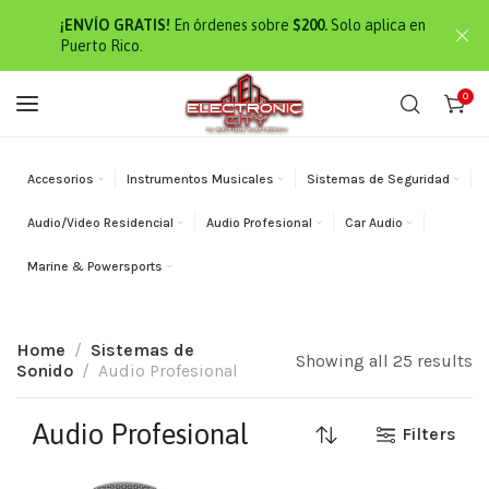
¡ENVÍO GRATIS!
En órdenes sobre
$200.
Solo aplica en
Puerto Rico.
0
Accesorios
Instrumentos Musicales
Sistemas de Seguridad
Audio/Video Residencial
Audio Profesional
Car Audio
Marine & Powersports
Home
Sistemas de
Showing all 25 results
Sonido
Audio Profesional
Audio Profesional
Filters