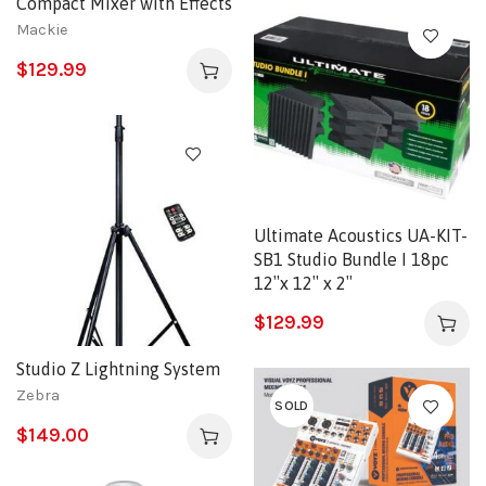
Compact Mixer with Effects
Mackie
$
129.99
Ultimate Acoustics UA-KIT-
SB1 Studio Bundle I 18pc
12″x 12″ x 2″
$
129.99
Studio Z Lightning System
Zebra
SOLD
$
149.00