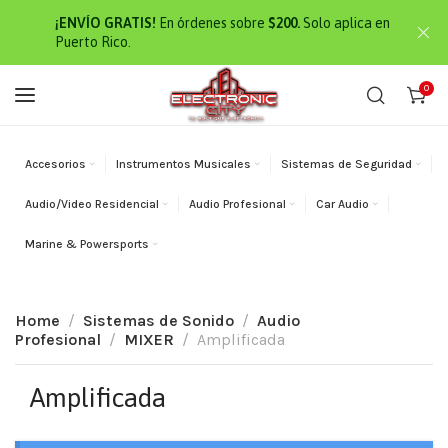
¡ENVÍO GRATIS!
En órdenes sobre
$200.
Solo aplica en
Puerto Rico.
0
Accesorios
Instrumentos Musicales
Sistemas de Seguridad
Audio/Video Residencial
Audio Profesional
Car Audio
Marine & Powersports
Home
Sistemas de Sonido
Audio
Profesional
MIXER
Amplificada
Amplificada