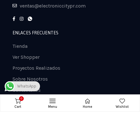
ventas@electroniccitypr.com
ENLACES FRECUENTES
Tienda
Ver Shopper
Proyectos Realizados
Sobre Nosotros
WhatsApp
Contáctanos
0
Carrito de Compra
Cart
Menu
Home
Wishlist
Política y Privacidad
CATEGORÍAS
Accesorios