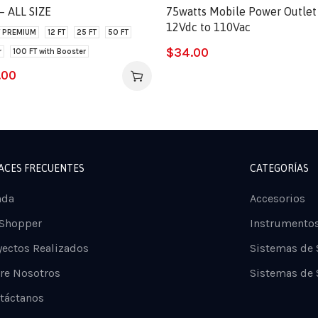
 ALL SIZE
75watts Mobile Power Outlet 
12Vdc to 110Vac
T PREMIUM
12 FT
25 FT
50 FT
$
34.00
r
100 FT with Booster
.00
ACES FRECUENTES
CATEGORÍAS
nda
Accesorios
 Shopper
Instrumento
yectos Realizados
Sistemas de
re Nosotros
Sistemas de 
táctanos