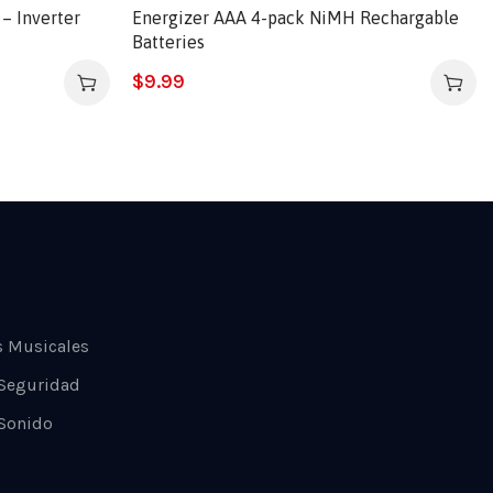
– Inverter
Energizer AAA 4-pack NiMH Rechargable
Batteries
$
9.99
s Musicales
 Seguridad
Sonido