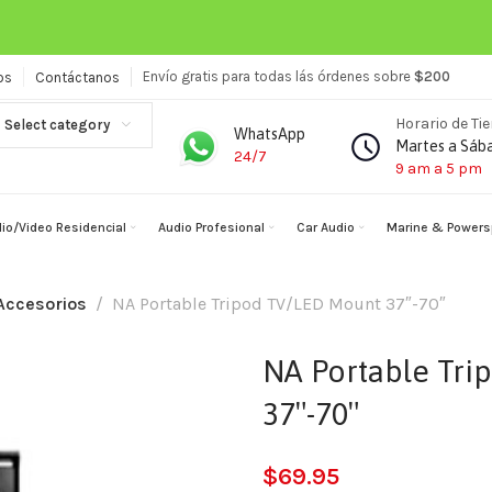
Envío gratis para todas lás órdenes sobre
$200
os
Contáctanos
Horario de Ti
Select category
WhatsApp
Martes a Sáb
24/7
9 am a 5 pm
io/Video Residencial
Audio Profesional
Car Audio
Marine & Powers
Accesorios
NA Portable Tripod TV/LED Mount 37″-70″
NA Portable Tr
37″-70″
$
69.95