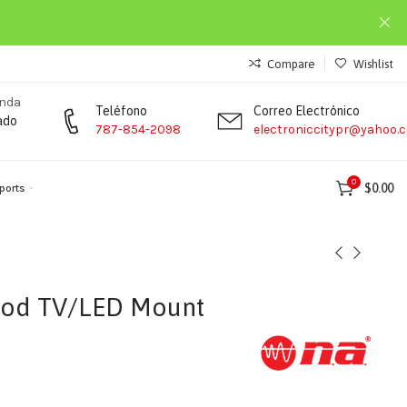
Compare
Wishlist
enda
Teléfono
Correo Electrónico
ado
787-854-2098
electroniccitypr@yahoo.
0
$
0.00
ports
ipod TV/LED Mount