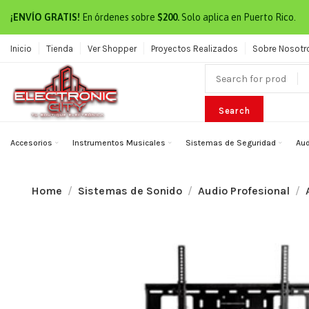
¡ENVÍO GRATIS!
En órdenes sobre
$200.
Solo aplica en Puerto Rico.
Inicio
Tienda
Ver Shopper
Proyectos Realizados
Sobre Nosotr
Search
Accesorios
Instrumentos Musicales
Sistemas de Seguridad
Aud
Home
Sistemas de Sonido
Audio Profesional