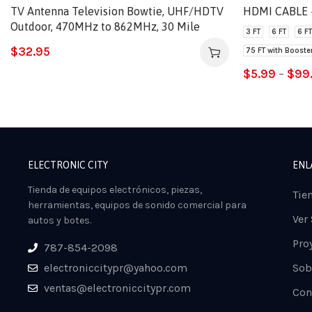
TV Antenna Television Bowtie, UHF/HDTV
HDMI CABLE –
Outdoor, 470MHz to 862MHz, 30 Mile
3 FT
6 FT
6 F
$
32.95
75 FT with Booste
$
5.99
–
$
99
ELECTRONIC CITY
ENL
Tienda de equipos electrónicos, piezas,
Tie
herramientas, equipos de sonido comercial para
Ver
autos y botes.
Pro
787-854-2098
electroniccitypr@yahoo.com
Sob
ventas@electroniccitypr.com
Con