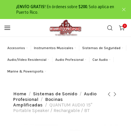
¡ENVÍO GRATIS!
En órdenes sobre
$200.
Solo aplica en
Puerto Rico.
0
Accesorios
Instrumentos Musicales
Sistemas de Seguridad
Audio/Video Residencial
Audio Profesional
Car Audio
Marine & Powersports
Home
Sistemas de Sonido
Audio
Profesional
Bocinas
Amplificadas
QUANTUM AUDIO 15″
Portable Speaker / Rechargable / BT