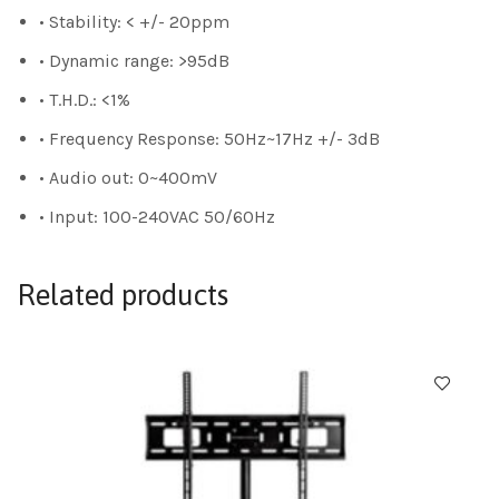
• Stability: < +/- 20ppm
• Dynamic range: >95dB
• T.H.D.: <1%
• Frequency Response: 50Hz~17Hz +/- 3dB
• Audio out: 0~400mV
• Input: 100-240VAC 50/60Hz
Related products