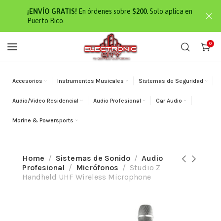
¡ENVÍO GRATIS!
En órdenes sobre
$200.
Solo aplica en
Puerto Rico.
0
Accesorios
Instrumentos Musicales
Sistemas de Seguridad
Audio/Video Residencial
Audio Profesional
Car Audio
Marine & Powersports
Home
Sistemas de Sonido
Audio
Profesional
Micrófonos
Studio Z
Handheld UHF Wireless Microphone