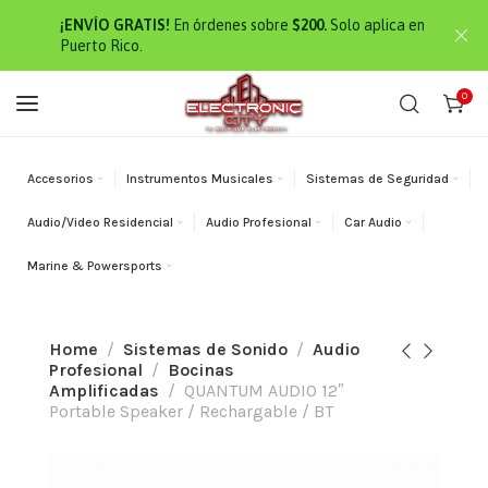
¡ENVÍO GRATIS!
En órdenes sobre
$200.
Solo aplica en
Puerto Rico.
0
Accesorios
Instrumentos Musicales
Sistemas de Seguridad
Audio/Video Residencial
Audio Profesional
Car Audio
Marine & Powersports
Home
Sistemas de Sonido
Audio
Profesional
Bocinas
Amplificadas
QUANTUM AUDIO 12″
Portable Speaker / Rechargable / BT