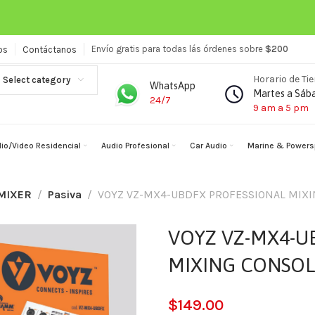
Envío gratis para todas lás órdenes sobre
$200
os
Contáctanos
Horario de Ti
Select category
WhatsApp
Martes a Sáb
24/7
9 am a 5 pm
io/Video Residencial
Audio Profesional
Car Audio
Marine & Powers
MIXER
Pasiva
VOYZ VZ-MX4-UBDFX PROFESSIONAL MIXI
VOYZ VZ-MX4-U
MIXING CONSO
$
149.00