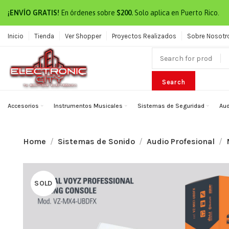
¡ENVÍO GRATIS!
En órdenes sobre
$200.
Solo aplica en Puerto Rico.
Inicio
Tienda
Ver Shopper
Proyectos Realizados
Sobre Nosotr
Search
Accesorios
Instrumentos Musicales
Sistemas de Seguridad
Aud
Home
Sistemas de Sonido
Audio Profesional
SOLD