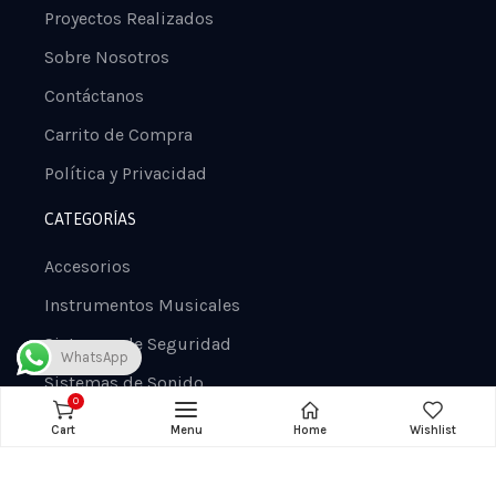
Proyectos Realizados
Sobre Nosotros
Contáctanos
Carrito de Compra
Política y Privacidad
CATEGORÍAS
Accesorios
Instrumentos Musicales
Sistemas de Seguridad
WhatsApp
Sistemas de Sonido
0
Cart
Menu
Home
Wishlist
Electronic City
© 2021 Diseñado por
King Web Media