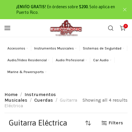
¡ENVÍO GRATIS!
En órdenes sobre
$200.
Solo aplica en
Puerto Rico.
0
Accesorios
Instrumentos Musicales
Sistemas de Seguridad
Audio/Video Residencial
Audio Profesional
Car Audio
Marine & Powersports
Home
Instrumentos
Musicales
Cuerdas
Guitarra
Showing all 4 results
Eléctrica
Guitarra Eléctrica
Filters