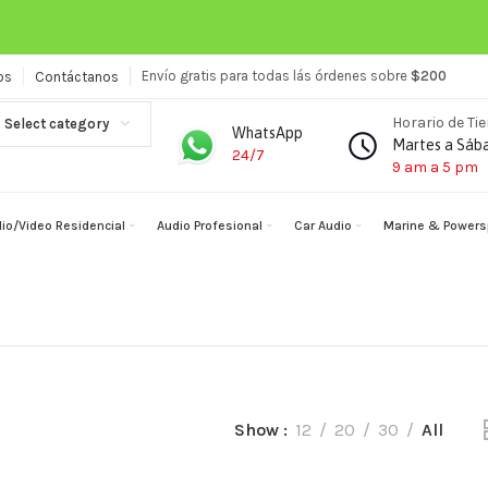
Envío gratis para todas lás órdenes sobre
$200
os
Contáctanos
Horario de Ti
Select category
WhatsApp
Martes a Sáb
24/7
9 am a 5 pm
io/Video Residencial
Audio Profesional
Car Audio
Marine & Powers
Show
12
20
30
All