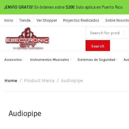
¡ENVÍO GRATIS!
En órdenes sobre
$200.
Solo aplica en Puerto Rico.
Inicio
Tienda
Ver Shopper
Proyectos Realizados
Sobre Nosotr
Search
Accesorios
Instrumentos Musicales
Sistemas de Seguridad
Aud
Home
Product Marca
Audiopipe
Audiopipe