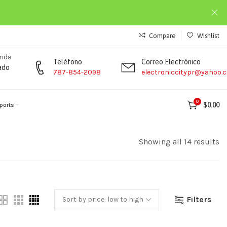
Compare
Wishlist
enda
Teléfono
Correo Electrónico
ado
787-854-2098
electroniccitypr@yahoo.
0
$
0.00
ports
Showing all 14 results
Filters