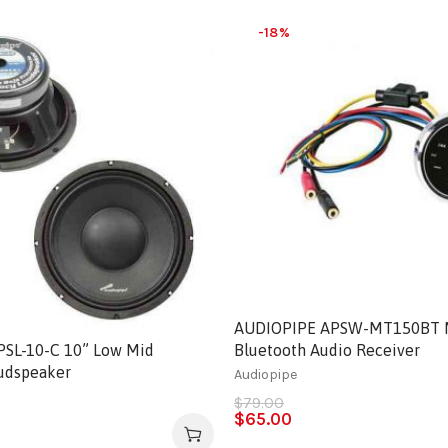
-18%
AUDIOPIPE APSW-MT150BT M
SL-10-C 10” Low Mid
Bluetooth Audio Receiver
udspeaker
Audiopipe
$
79.00
$
65.00