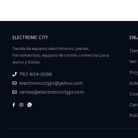
ELECTRONIC CITY
ENL
Tienda de equipos electrónicos, piezas,
Tie
herramientas, equipos de sonido comercial para
Ver
autos y botes.
Pro
787-854-2098
electroniccitypr@yahoo.com
Sob
ventas@electroniccitypr.com
Con
Car
Polí