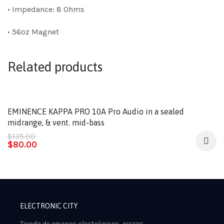
• Impedance: 8 Ohms
• 56oz Magnet
Related products
-41%
EMINENCE KAPPA PRO 10A Pro Audio in a sealed
midrange, & vent. mid-bass
$
135.00
$
80.00
ELECTRONIC CITY
Tienda de equipos electrónicos, piezas,