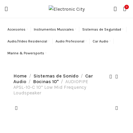
¡ENVÍO GRATIS!
En órdenes sobre
$200.
Solo aplica en
0
Puerto Rico.
Accesorios
Instrumentos Musicales
Sistemas de Seguridad
Audio/Video Residencial
Audio Profesional
Car Audio
Marine & Powersports
Home
Sistemas de Sonido
Car
Audio
Bocinas 10"
AUDIOPIPE
APSL-10-C 10” Low Mid Frequency
Loudspeaker