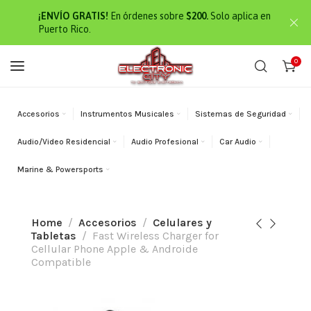
¡ENVÍO GRATIS!
En órdenes sobre
$200.
Solo aplica en
Puerto Rico.
0
Accesorios
Instrumentos Musicales
Sistemas de Seguridad
Audio/Video Residencial
Audio Profesional
Car Audio
Marine & Powersports
Home
Accesorios
Celulares y
Tabletas
Fast Wireless Charger for
Cellular Phone Apple & Androide
Compatible