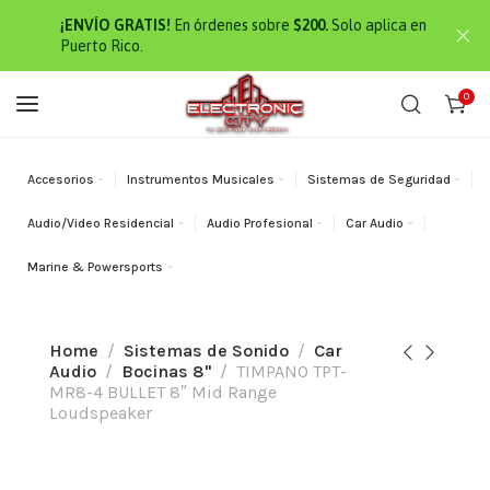
¡ENVÍO GRATIS!
En órdenes sobre
$200.
Solo aplica en
Puerto Rico.
0
Accesorios
Instrumentos Musicales
Sistemas de Seguridad
Audio/Video Residencial
Audio Profesional
Car Audio
Marine & Powersports
Home
Sistemas de Sonido
Car
Audio
Bocinas 8"
TIMPANO TPT-
MR8-4 BULLET 8″ Mid Range
Loudspeaker