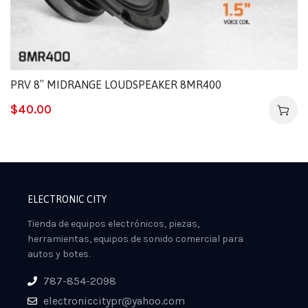
PRV 8″ MIDRANGE LOUDSPEAKER 8MR400
$
40.00
ELECTRONIC CITY
Tienda de equipos electrónicos, piezas,
herramientas, equipos de sonido comercial para
autos y botes.
787-854-2098
electroniccitypr@yahoo.com