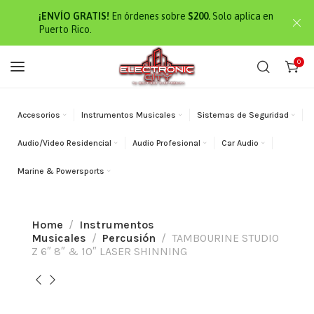
¡ENVÍO GRATIS!
En órdenes sobre
$200.
Solo aplica en
Puerto Rico.
0
Accesorios
Instrumentos Musicales
Sistemas de Seguridad
Audio/Video Residencial
Audio Profesional
Car Audio
Marine & Powersports
Home
Instrumentos
Musicales
Percusión
TAMBOURINE STUDIO
Z 6″ 8″ & 10″ LASER SHINNING