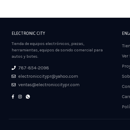
ELECTRONIC CITY
ENL
Tienda de equipos electrónicos, piezas,
Tie
herramientas, equipos de sonido comercial para
Ver
autos y botes.
Pro
787-854-2098
electroniccitypr@yahoo.com
Sob
ventas@electroniccitypr.com
Con
Car
Polí