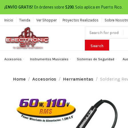
¡ENVÍO GRATIS!
En órdenes sobre
$200.
Solo aplica en Puerto Rico.
Inicio
Tienda
Ver Shopper
Proyectos Realizados
Sobre Nosotr
Search
Accesorios
Instrumentos Musicales
Sistemas de Seguridad
Aud
Home
Accesorios
Herramientas
Soldering Re