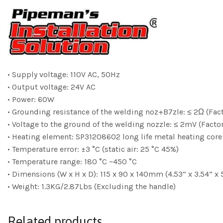
• Supply voltage: 110V AC, 50Hz
• Output voltage: 24V AC
• Power: 60W
• Grounding resistance of the welding noz+B7zle: ≤ 2Ω (Fact
• Voltage to the ground of the welding nozzle: ≤ 2mV (Factor
• Heating element: SP31208602 long life metal heating core
• Temperature error: ±3 °C (static air: 25 °C 45%)
• Temperature range: 180 °C ~450 °C
• Dimensions (W x H x D): 115 x 90 x 140mm (4.53” x 3.54” x 5
• Weight: 1.3KG/2.87Lbs (Excluding the handle)
Related products