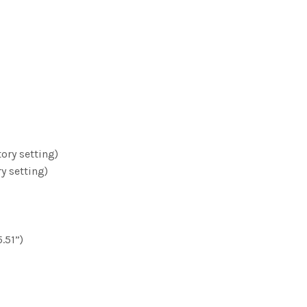
ory setting)
y setting)
.51”)