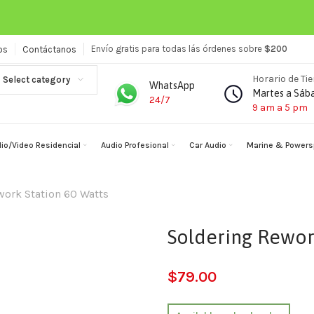
Envío gratis para todas lás órdenes sobre
$200
os
Contáctanos
Horario de Ti
Select category
WhatsApp
Martes a Sáb
24/7
9 am a 5 pm
io/Video Residencial
Audio Profesional
Car Audio
Marine & Powers
work Station 60 Watts
Soldering Rework
$
79.00