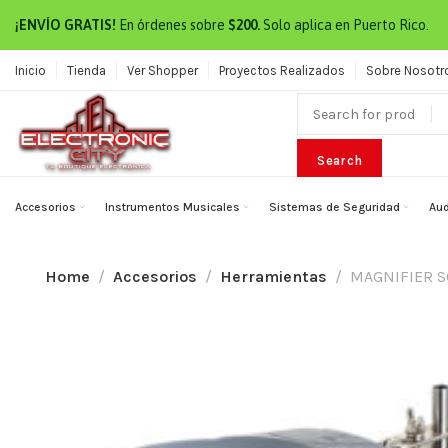
¡ENVÍO GRATIS!
En órdenes sobre
$200.
Solo aplica en Puerto Rico.
Inicio
Tienda
Ver Shopper
Proyectos Realizados
Sobre Nosotr
Search
Accesorios
Instrumentos Musicales
Sistemas de Seguridad
Aud
Home
Accesorios
Herramientas
MAGNIFIER S