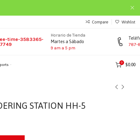
Compare
Wishlist
Horario de Tienda
Teléf
Martes a Sábado
787-
9 am a 5 pm
0
$
0.00
ports
DERING STATION HH-5