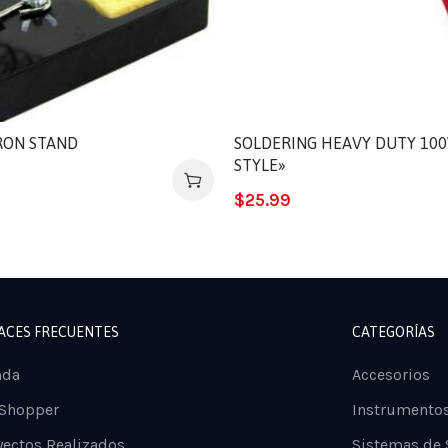
RON STAND
SOLDERING HEAVY DUTY 10
STYLE»
$
25.99
ACES FRECUENTES
CATEGORÍAS
nda
Accesorios
 Shopper
Instrumento
yectos Realizados
Sistemas de