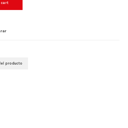
 cart
rar
del producto