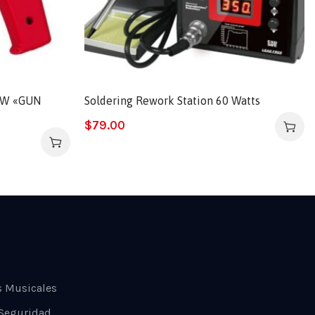
0W «GUN
Soldering Rework Station 60 Watts
$
79.00
s Musicales
 Seguridad