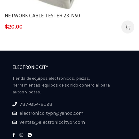
NETWORK CABLE TESTER 23-N60
$
20.00
ELECTRONIC CITY
Tienda de equipos electrónicos, piezas,
herramientas, equipos de sonido comercial para
autos y botes.
787-854-2098
electroniccitypr@yahoo.com
ventas@electroniccitypr.com