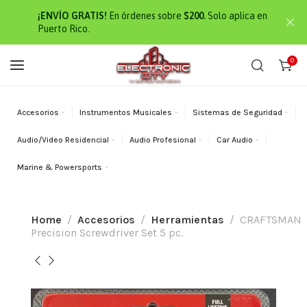
¡ENVÍO GRATIS!
En órdenes sobre
$200.
Solo aplica en
Puerto Rico.
0
Accesorios
Instrumentos Musicales
Sistemas de Seguridad
Audio/Video Residencial
Audio Profesional
Car Audio
Marine & Powersports
Home
Accesorios
Herramientas
CRAFTSMAN
Precision Screwdriver Set 5 pc.