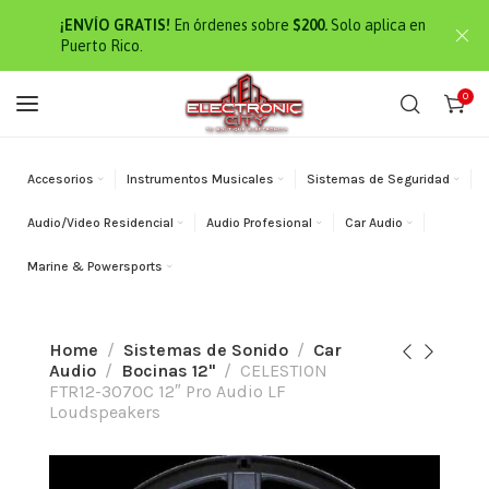
¡ENVÍO GRATIS!
En órdenes sobre
$200.
Solo aplica en
Puerto Rico.
0
Accesorios
Instrumentos Musicales
Sistemas de Seguridad
Audio/Video Residencial
Audio Profesional
Car Audio
Marine & Powersports
Home
Sistemas de Sonido
Car
Audio
Bocinas 12"
CELESTION
FTR12-3070C 12″ Pro Audio LF
Loudspeakers