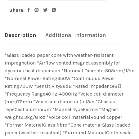
Share:
Description
Additional information
*Glass loaded paper cone with weather-resistant
impregnation *Airflow vented magnet assembly for
dynamic heat dispersion *Nominal Diameter305mm/12in
*Nominal Power Rating350W *Continuous Power
Rating700W *Sensitivity96dB *Rated Impedance8Ω
*Frequency Range40Hz-4000Hz *Voice coil diameter
(mm)75mm *Voice coil diameter (in)3in *Chassis
TypeCast aluminium *Magnet TypeFerrite *Magnet
Weight2.3kg/81oz *Voice coil materialRound copper
*Former MaterialGlass fibre *Cone materialGlass loaded
paper (weather-resistant) *Surround MaterialCloth-seale