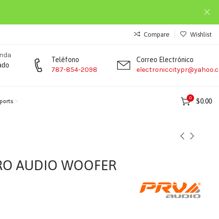
Compare
Wishlist
enda
Teléfono
Correo Electrónico
ado
787-854-2098
electroniccitypr@yahoo.
0
$
0.00
ports
RO AUDIO WOOFER