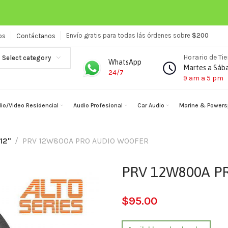
Envío gratis para todas lás órdenes sobre
$200
os
Contáctanos
Horario de Ti
Select category
WhatsApp
Martes a Sáb
24/7
9 am a 5 pm
io/Video Residencial
Audio Profesional
Car Audio
Marine & Powers
12"
PRV 12W800A PRO AUDIO WOOFER
PRV 12W800A P
$
95.00