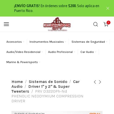
¡ENVÍO GRATIS!
En órdenes sobre
$200.
Solo aplica en
Puerto Rico.
0
Accesorios
Instrumentos Musicales
Sistemas de Seguridad
Audio/Video Residencial
Audio Profesional
Car Audio
Marine & Powersports
Home
Sistemas de Sonido
Car
Audio
Driver 1" y 2" & Super
Tweeters
PRV D3220Ph-Nd
PHENOLIC NEODYMIUM COMPRESSION
DRIVER