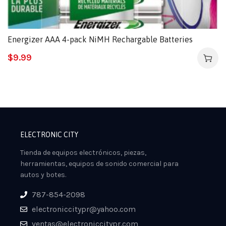
Energizer AAA 4-pack NiMH Rechargable Batteries
$
9.99
ELECTRONIC CITY
Tienda de equipos electrónicos, piezas,
herramientas, equipos de sonido comercial para
autos y botes.
787-854-2098
electroniccitypr@yahoo.com
ventas@electroniccitypr.com