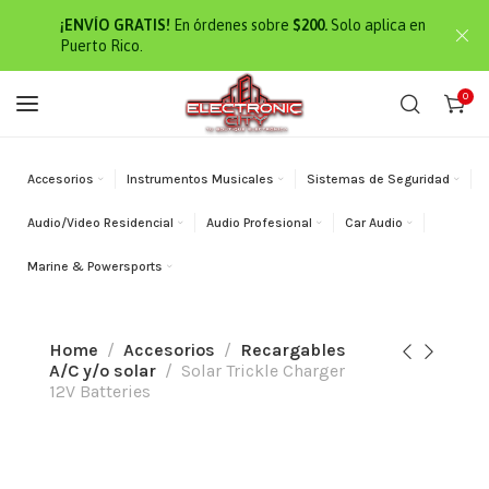
¡ENVÍO GRATIS!
En órdenes sobre
$200.
Solo aplica en
Puerto Rico.
0
Accesorios
Instrumentos Musicales
Sistemas de Seguridad
Audio/Video Residencial
Audio Profesional
Car Audio
Marine & Powersports
Home
Accesorios
Recargables
A/C y/o solar
Solar Trickle Charger
12V Batteries