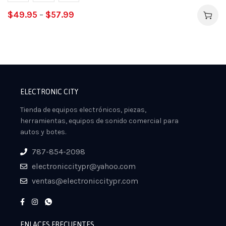
$
49.95
–
$
57.99
ELECTRONIC CITY
Tienda de equipos electrónicos, piezas,
herramientas, equipos de sonido comercial para
autos y botes.
787-854-2098
electroniccitypr@yahoo.com
ventas@electroniccitypr.com
ENLACES FRECUENTES