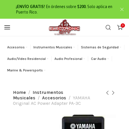
¡ENVÍO GRATIS!
En órdenes sobre
$200.
Solo aplica en
Puerto Rico.
0
Accesorios
Instrumentos Musicales
Sistemas de Seguridad
Audio/Video Residencial
Audio Profesional
Car Audio
Marine & Powersports
Home
Instrumentos
Musicales
Accesorios
YAMAHA
Original AC Power Adapter PA-3C