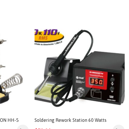
ION HH-5
Soldering Rework Station 60 Watts