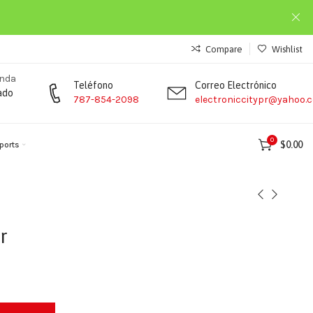
Compare
Wishlist
enda
Teléfono
Correo Electrónico
ado
787-854-2098
electroniccitypr@yahoo.
0
$
0.00
ports
r