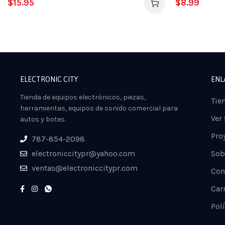
$
15.95
$
8.99
ELECTRONIC CITY
ENL
Tienda de equipos electrónicos, piezas,
Tie
herramientas, equipos de sonido comercial para
Ver
autos y botes.
Pro
787-854-2098
electroniccitypr@yahoo.com
Sob
ventas@electroniccitypr.com
Con
Car
Polí