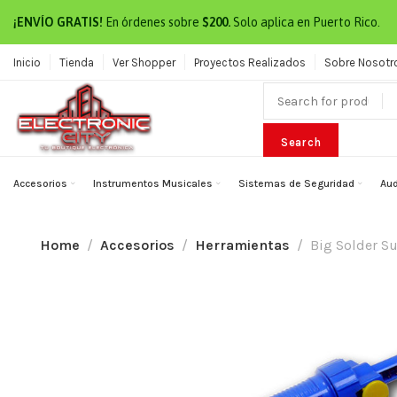
¡ENVÍO GRATIS!
En órdenes sobre
$200.
Solo aplica en Puerto Rico.
Inicio
Tienda
Ver Shopper
Proyectos Realizados
Sobre Nosotr
Search
Accesorios
Instrumentos Musicales
Sistemas de Seguridad
Aud
Home
Accesorios
Herramientas
Big Solder S