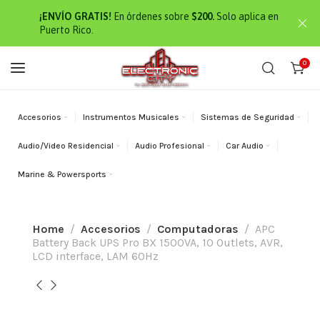
¡ENVÍO GRATIS!
En órdenes sobre
$200.
Solo aplica en
Puerto Rico.
0
Accesorios
Instrumentos Musicales
Sistemas de Seguridad
Audio/Video Residencial
Audio Profesional
Car Audio
Marine & Powersports
Home
Accesorios
Computadoras
APC
Battery Back UPS Pro BX 1500VA, 10 Outlets, AVR,
LCD interface, LAM 60Hz