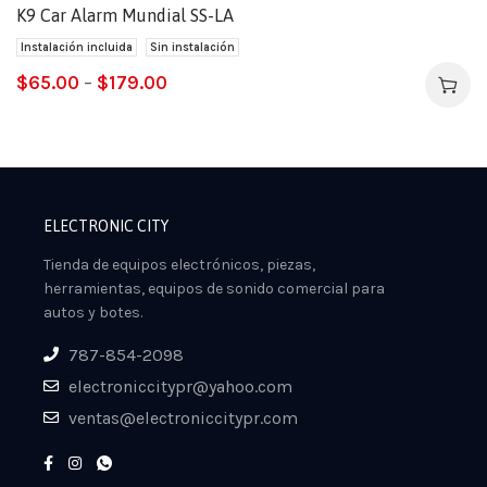
K9 Car Alarm Mundial SS-LA
Instalación incluida
Sin instalación
$
65.00
–
$
179.00
ELECTRONIC CITY
Tienda de equipos electrónicos, piezas,
herramientas, equipos de sonido comercial para
autos y botes.
787-854-2098
electroniccitypr@yahoo.com
ventas@electroniccitypr.com