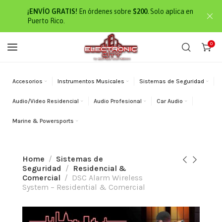
¡ENVÍO GRATIS!
En órdenes sobre
$200.
Solo aplica en
Puerto Rico.
0
Accesorios
Instrumentos Musicales
Sistemas de Seguridad
Audio/Video Residencial
Audio Profesional
Car Audio
Marine & Powersports
Home
Sistemas de
Seguridad
Residencial &
Comercial
DSC Alarm Wireless
System – Residential & Comercial