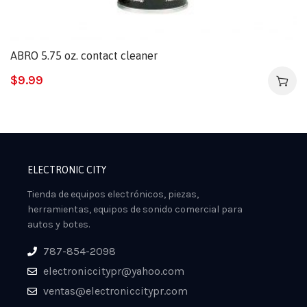
ABRO 5.75 oz. contact cleaner
$
9.99
ELECTRONIC CITY
Tienda de equipos electrónicos, piezas,
herramientas, equipos de sonido comercial para
autos y botes.
787-854-2098
electroniccitypr@yahoo.com
ventas@electroniccitypr.com