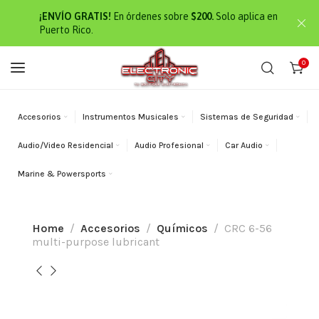
¡ENVÍO GRATIS!
En órdenes sobre
$200.
Solo aplica en
Puerto Rico.
0
Accesorios
Instrumentos Musicales
Sistemas de Seguridad
Audio/Video Residencial
Audio Profesional
Car Audio
Marine & Powersports
Home
Accesorios
Químicos
CRC 6-56
multi-purpose lubricant