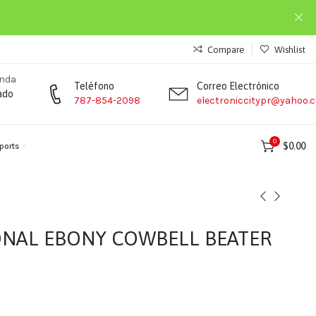
Compare
Wishlist
enda
Teléfono
Correo Electrónico
ado
787-854-2098
electroniccitypr@yahoo.
0
$
0.00
ports
IONAL EBONY COWBELL BEATER