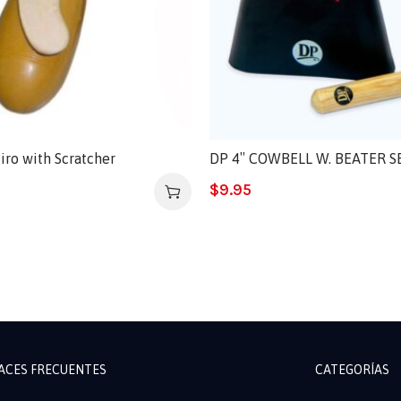
uiro with Scratcher
DP 4″ COWBELL W. BEATER S
$
9.95
ACES FRECUENTES
CATEGORÍAS