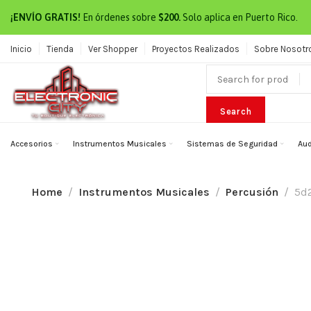
¡ENVÍO GRATIS!
En órdenes sobre
$200.
Solo aplica en Puerto Rico.
Inicio
Tienda
Ver Shopper
Proyectos Realizados
Sobre Nosotr
Search
Accesorios
Instrumentos Musicales
Sistemas de Seguridad
Aud
Home
Instrumentos Musicales
Percusión
5d