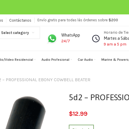
Envío gratis para todas lás órdenes sobre
$200
os
Contáctanos
Horario de Ti
Select category
WhatsApp
Martes a Sáb
24/7
9 am a 5 pm
io/Video Residencial
Audio Profesional
Car Audio
Marine & Powers
2 – PROFESSIONAL EBONY COWBELL BEATER
5d2 – PROFESS
$
12.99