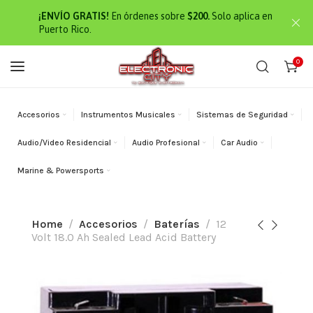
¡ENVÍO GRATIS!
En órdenes sobre
$200.
Solo aplica en
Puerto Rico.
0
Accesorios
Instrumentos Musicales
Sistemas de Seguridad
Audio/Video Residencial
Audio Profesional
Car Audio
Marine & Powersports
Home
Accesorios
Baterías
12
Volt 18.0 Ah Sealed Lead Acid Battery