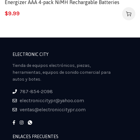
Energizer AAA 4-pack NiMH Rechargable Batteries
$
9.99
ELECTRONIC CITY
Tienda de equipos electrónicos, piezas,
herramientas, equipos de sonido comercial para
autos y botes.
787-854-2098
electroniccitypr@yahoo.com
ventas@electroniccitypr.com
ENLACES FRECUENTES